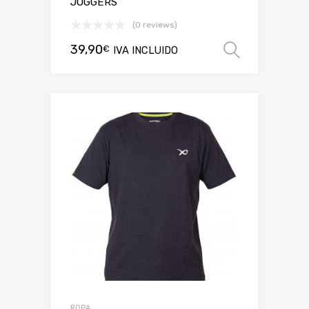
JOGGERS
(0 reviews)
39,90
€
IVA INCLUIDO
Selecci
ROPA