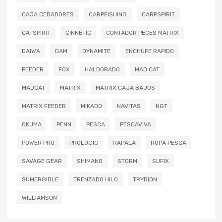
CAJA CEBADORES
CARPFISHING
CARPSPIRIT
CATSPIRIT
CINNETIC
CONTADOR PECES MATRIX
DAIWA
DAM
DYNAMITE
ENCHUFE RAPIDO
FEEDER
FOX
HALDORADO
MAD CAT
MADCAT
MATRIX
MATRIX CAJA BAJOS
MATRIX FEEDER
MIKADO
NAVITAS
NGT
OKUMA
PENN
PESCA
PESCAVIVA
POWER PRO
PROLOGIC
RAPALA
ROPA PESCA
SAVAGE GEAR
SHIMANO
STORM
SUFIX
SUMERGIBLE
TRENZADO HILO
TRYBION
WILLIAMSON