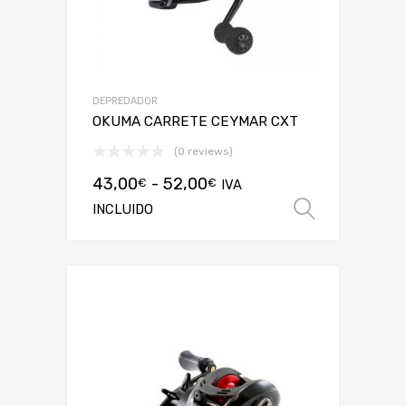
DEPREDADOR
OKUMA CARRETE CEYMAR CXT
(0 reviews)
43,00
-
52,00
€
€
IVA
INCLUIDO
Selecci