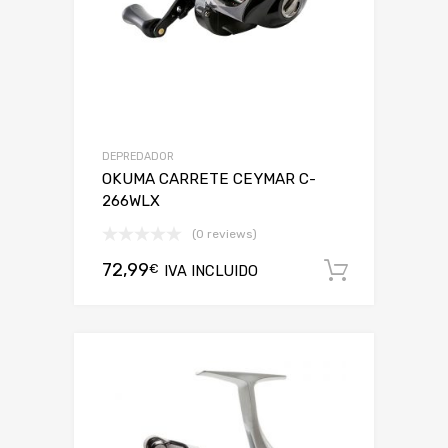
DEPREDADOR
OKUMA CARRETE CEYMAR C-
266WLX
(0 reviews)
72,99
€
IVA INCLUIDO
Añadir a