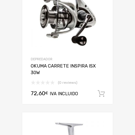
DEPREDADOR
OKUMA CARRETE INSPIRA ISX
30W
(0 reviews)
72,60
€
IVA INCLUIDO
Añadir a