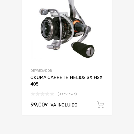
DEPREDADOR
OKUMA CARRETE HELIOS SX HSX
405
(0 reviews)
99,00
€
IVA INCLUIDO
Añadir a