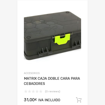
ACCESORIOS
MATRIX CAJA DOBLE CARA PARA
CEBADORES
(0 reviews)
31,00
€
IVA INCLUIDO
Añadir a