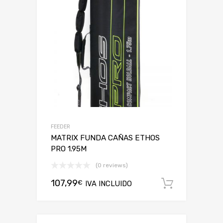
FEEDER
MATRIX FUNDA CAÑAS ETHOS
PRO 1.95M
(0 reviews)
107,99
€
IVA INCLUIDO
Añadir a