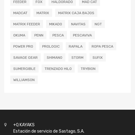
FEEDER
FOX
HALDORADO
MAD CAT
MADCAT
MATRIX
MATRIX CAJA BAJOS
MATRIX FEEDER
MIKADO
NAVITAS
NGT
OKUMA
PENN
PESCA
PESCAVIVA
POWER PRO
PROLOGIC
RAPALA
ROPA PESCA
SAVAGE GEAR
SHIMANO
STORM
SUFIX
SUMERGIBLE
TRENZADO HILO
TRYBION
WILLIAMSON
+Q KAYAKS
Estación de servicio de Sastago, S.A.