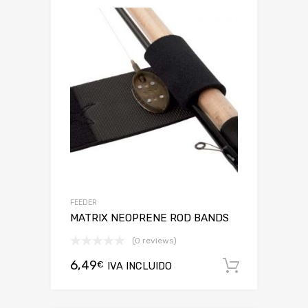
FEEDER
MATRIX NEOPRENE ROD BANDS
(0 reviews)
6,49
€
IVA INCLUIDO
Añadir a