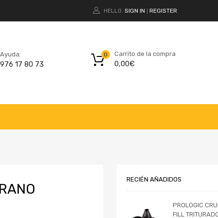
HELLO.
SIGN IN
REGISTER
|
Carrito de la compra
Ayuda:
0
0,00
€
976 17 80 73
RECIÉN AÑADIDOS
ERANO
PROLOGIC CRU
FILL TRITURAD