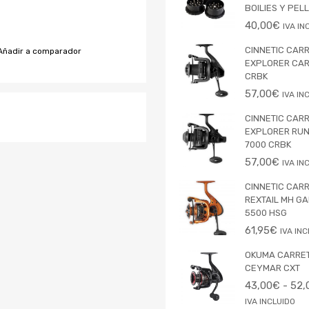
BOILIES Y PEL
40,00
€
IVA IN
CINNETIC CAR
Añadir a comparador
EXPLORER CAR
CRBK
57,00
€
IVA IN
CINNETIC CAR
EXPLORER RU
7000 CRBK
57,00
€
IVA IN
CINNETIC CAR
REXTAIL MH G
5500 HSG
61,95
€
IVA IN
OKUMA CARRE
CEYMAR CXT
43,00
€
-
52,
IVA INCLUIDO