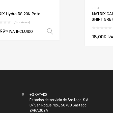
ROPA
IX Hydro RS 20K Peto
MATRIX CA
SHIRT GRE
(0 reviews)
,99
€
IVA INCLUIDO
Seleccionar opciones
18,00
€
IV
+Q KAYAKS
Estación de servicio de Sastago, S.A.
C/ San Roque, 126, 50780 Sastago
ZARAGOZA