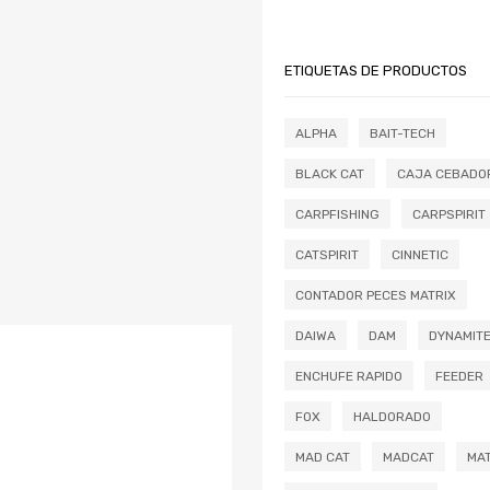
ETIQUETAS DE PRODUCTOS
ALPHA
BAIT-TECH
BLACK CAT
CAJA CEBADO
CARPFISHING
CARPSPIRIT
CATSPIRIT
CINNETIC
CONTADOR PECES MATRIX
DAIWA
DAM
DYNAMIT
ENCHUFE RAPIDO
FEEDER
FOX
HALDORADO
MAD CAT
MADCAT
MAT