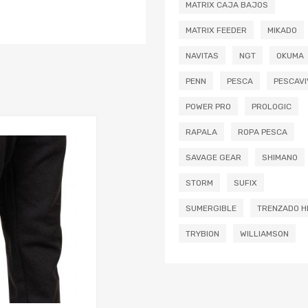
MATRIX CAJA BAJOS
MATRIX FEEDER
MIKADO
NAVITAS
NGT
OKUMA
PENN
PESCA
PESCAVI
POWER PRO
PROLOGIC
RAPALA
ROPA PESCA
Añadir a mi lista de deseos
SAVAGE GEAR
SHIMANO
Añadir a comparador
STORM
SUFIX
SUMERGIBLE
TRENZADO H
TRYBION
WILLIAMSON