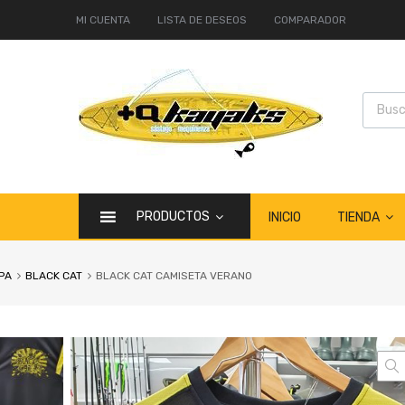
MI CUENTA
LISTA DE DESEOS
COMPARADOR
PRODUCTOS
TIENDA
INICIO
PA
BLACK CAT
BLACK CAT CAMISETA VERANO