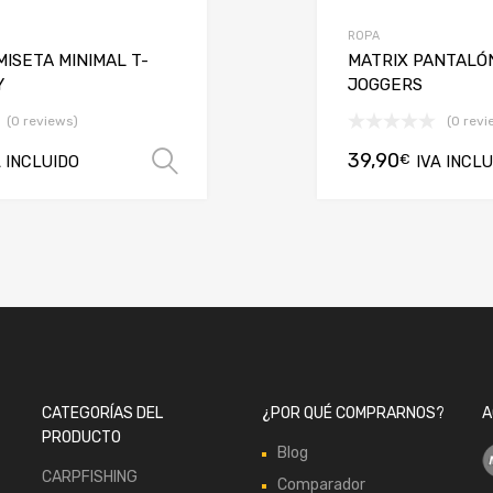
ROPA
MISETA MINIMAL T-
MATRIX PANTALÓ
Y
JOGGERS
(0 reviews)
(0 revi
39,90
€
A INCLUIDO
Seleccionar opciones
IVA INCL
CATEGORÍAS DEL
¿POR QUÉ COMPRARNOS?
A
PRODUCTO
Blog
CARPFISHING
Comparador