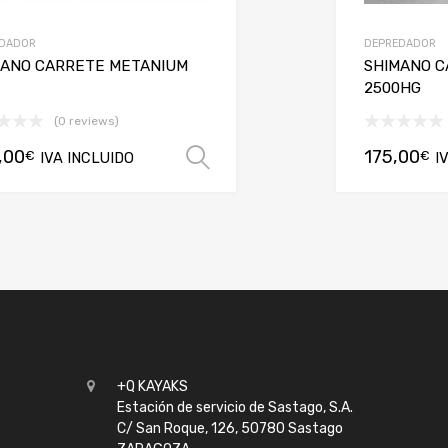
DADOR
DEPREDADOR
MANO CARRETE METANIUM
SHIMANO C
2500HG
(0 reviews)
,00
175,00
€
€
IVA INCLUIDO
Seleccionar opciones
I
+Q KAYAKS
Estación de servicio de Sastago, S.A.
C/ San Roque, 126, 50780 Sastago