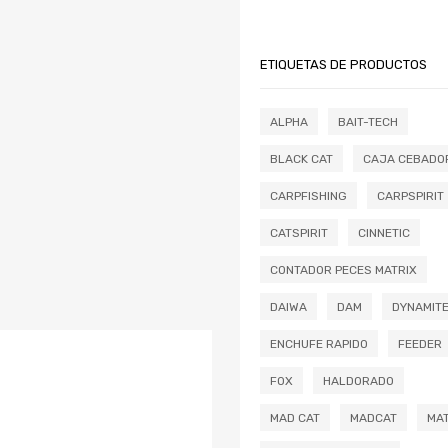
ETIQUETAS DE PRODUCTOS
ALPHA
BAIT-TECH
BLACK CAT
CAJA CEBADO
CARPFISHING
CARPSPIRIT
CATSPIRIT
CINNETIC
CONTADOR PECES MATRIX
DAIWA
DAM
DYNAMIT
ENCHUFE RAPIDO
FEEDER
FOX
HALDORADO
MAD CAT
MADCAT
MAT