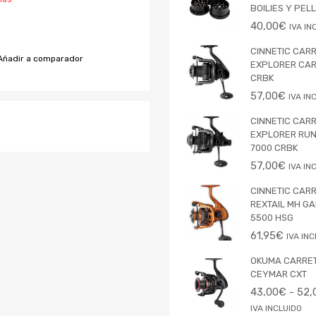
BOILIES Y PEL
40,00
€
IVA IN
CINNETIC CAR
Añadir a comparador
EXPLORER CAR
CRBK
57,00
€
IVA IN
CINNETIC CAR
EXPLORER RU
7000 CRBK
57,00
€
IVA IN
CINNETIC CAR
REXTAIL MH G
5500 HSG
61,95
€
IVA IN
OKUMA CARRE
CEYMAR CXT
43,00
€
-
52,
IVA INCLUIDO