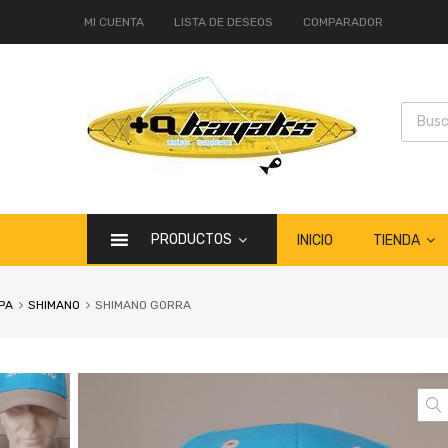
MI CUENTA
LISTA DE DESEOS
COMPARADOR
PRODUCTOS
TIENDA
INICIO
PA
SHIMANO
SHIMANO GORRA