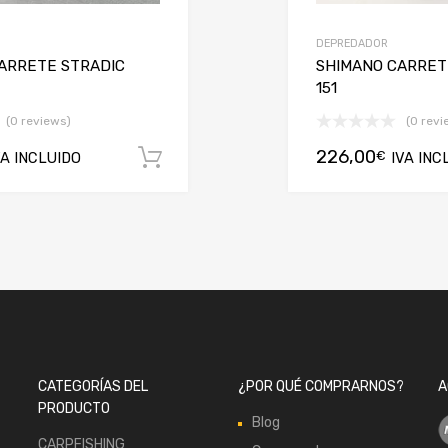
DEPREDADOR
ARRETE STRADIC
SHIMANO CARRET
151
(0 reviews)
(0 revi
226,00
€
VA INCLUIDO
Añadir al carrito
IVA INC
CATEGORÍAS DEL
¿POR QUÉ COMPRARNOS?
A
PRODUCTO
Blog
CARPFISHING