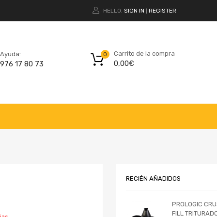
HELLO.
SIGN IN
REGISTER
|
Carrito de la compra
Ayuda:
0
0,00
€
976 17 80 73
RECIÉN AÑADIDOS
PROLOGIC CRU
FILL TRITURAD
ias