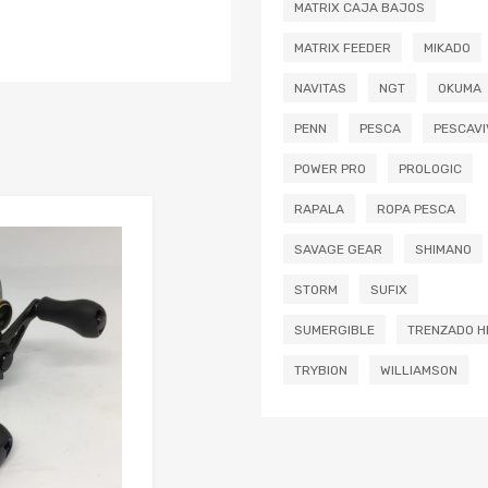
MATRIX CAJA BAJOS
MATRIX FEEDER
MIKADO
NAVITAS
NGT
OKUMA
PENN
PESCA
PESCAVI
POWER PRO
PROLOGIC
RAPALA
ROPA PESCA
Añadir a mi lista de deseos
SAVAGE GEAR
SHIMANO
Añadir a comparador
STORM
SUFIX
SUMERGIBLE
TRENZADO H
TRYBION
WILLIAMSON