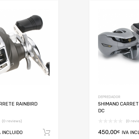
Añadir a mi lista de deseos
Añadir a comparador
DEPREDADOR
RRETE RAINBIRD
SHIMANO CARRET
DC
(0 reviews)
(0 revi
450,00
€
A INCLUIDO
Añadir al carrito
IVA INC