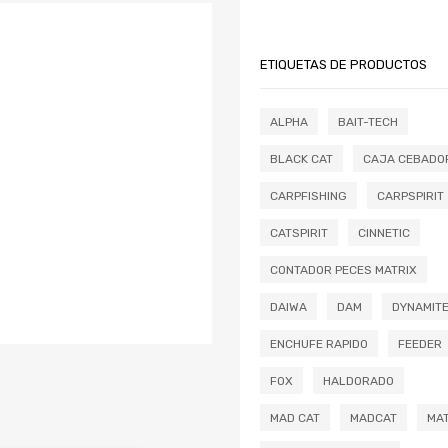
ETIQUETAS DE PRODUCTOS
ALPHA
BAIT-TECH
BLACK CAT
CAJA CEBADO
CARPFISHING
CARPSPIRIT
CATSPIRIT
CINNETIC
CONTADOR PECES MATRIX
DAIWA
DAM
DYNAMIT
ENCHUFE RAPIDO
FEEDER
FOX
HALDORADO
MAD CAT
MADCAT
MAT