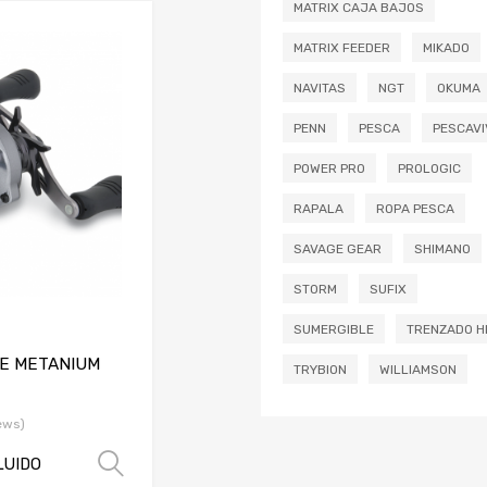
MATRIX CAJA BAJOS
Añadir a mi lista de deseos
MATRIX FEEDER
MIKADO
Añadir a comparador
NAVITAS
NGT
OKUMA
PENN
PESCA
PESCAVI
POWER PRO
PROLOGIC
RAPALA
ROPA PESCA
SAVAGE GEAR
SHIMANO
STORM
SUFIX
SUMERGIBLE
TRENZADO H
E METANIUM
TRYBION
WILLIAMSON
ews)
LUIDO
Seleccionar opciones