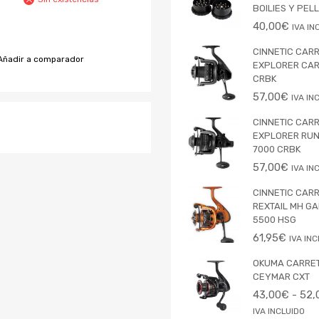
BOILIES Y PEL
40,00
€
IVA IN
CINNETIC CAR
Añadir a comparador
EXPLORER CAR
CRBK
57,00
€
IVA IN
CINNETIC CAR
EXPLORER RU
7000 CRBK
57,00
€
IVA IN
CINNETIC CAR
REXTAIL MH G
5500 HSG
61,95
€
IVA IN
OKUMA CARRE
CEYMAR CXT
43,00
€
-
52,
IVA INCLUIDO