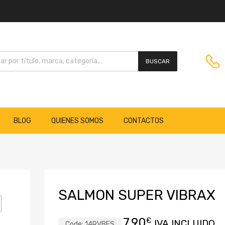
BUSCAR
BLOG
QUIENES SOMOS
CONTACTOS
SALMON SUPER VIBRAX
7,90
€
IVA INCLUIDO
Code:
14RVBFS