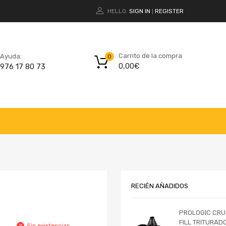
HELLO.
SIGN IN
REGISTER
|
Carrito de la compra
Ayuda:
0
0,00
€
976 17 80 73
RECIÉN AÑADIDOS
PROLOGIC CRU
FILL TRITURAD
Sin existencias