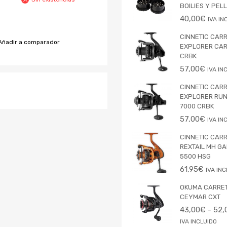
BOILIES Y PEL
40,00
€
IVA IN
CINNETIC CAR
Añadir a comparador
EXPLORER CAR
CRBK
57,00
€
IVA IN
CINNETIC CAR
EXPLORER RU
7000 CRBK
57,00
€
IVA IN
CINNETIC CAR
REXTAIL MH G
5500 HSG
61,95
€
IVA IN
OKUMA CARRE
CEYMAR CXT
43,00
€
-
52,
IVA INCLUIDO