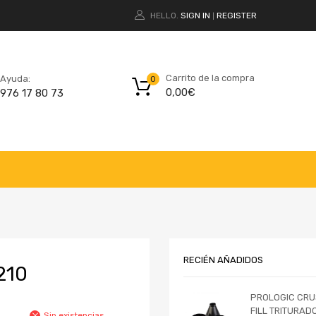
HELLO.
SIGN IN
REGISTER
|
Carrito de la compra
Ayuda:
0
0,00
€
976 17 80 73
RECIÉN AÑADIDOS
210
PROLOGIC CRU
FILL TRITURAD
Sin existencias