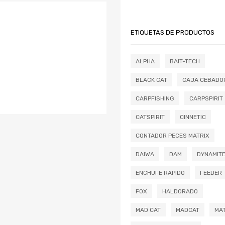
ETIQUETAS DE PRODUCTOS
ALPHA
BAIT-TECH
BLACK CAT
CAJA CEBADO
CARPFISHING
CARPSPIRIT
CATSPIRIT
CINNETIC
CONTADOR PECES MATRIX
DAIWA
DAM
DYNAMIT
ENCHUFE RAPIDO
FEEDER
FOX
HALDORADO
MAD CAT
MADCAT
MAT