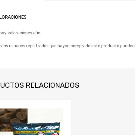
LORACIONES
hay valoraciones aún.
o los usuarios registrados que hayan comprado este producto pueden 
UCTOS RELACIONADOS
Añadir a mi lista de deseos
Añadir a comparador