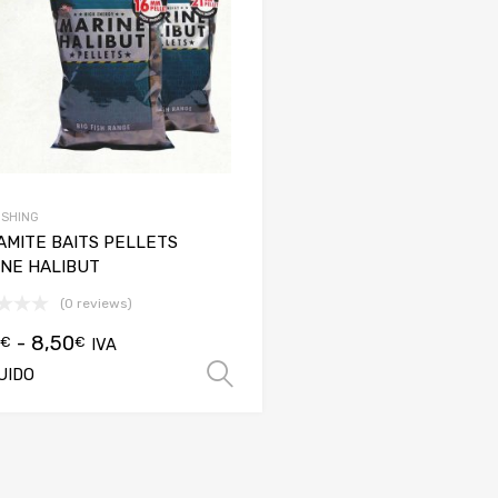
ISHING
MITE BAITS PELLETS
NE HALIBUT
(0 reviews)
-
8,50
€
€
IVA
UIDO
Seleccionar opciones