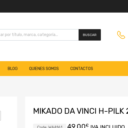
BUSCAR
BLOG
QUIENES SOMOS
CONTACTOS
MIKADO DA VINCI H-PILK 
49,00
€
IVA INCLUIDO
Code:
WAA161