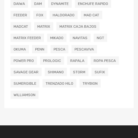
DAIWA
DAM
DYNAMITE
ENCHUFE RAPIDO
FEEDER
FOX
HALDORADO
MAD CAT
MADCAT
MATRIX
MATRIX CAJA BAJOS
MATRIX FEEDER
MIKADO
NAVITAS
NGT
OKUMA
PENN
PESCA
PESCAVIVA
POWER PRO
PROLOGIC
RAPALA
ROPA PESCA
SAVAGE GEAR
SHIMANO
STORM
SUFIX
SUMERGIBLE
TRENZADO HILO
TRYBION
WILLIAMSON