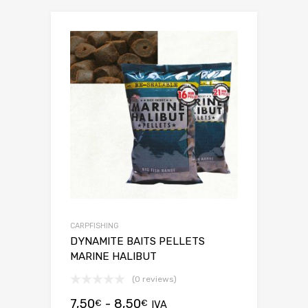
CARPFISHING
DYNAMITE BAITS PELLETS
MARINE HALIBUT
(0 reviews)
7,50
-
8,50
€
€
IVA