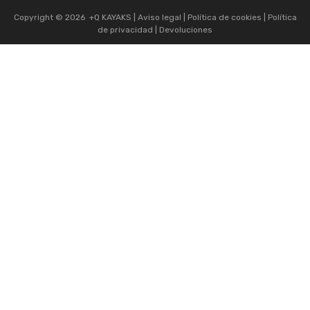
Copyright ©
2026
+Q KAYAKS |
Aviso legal
|
Política de cookies
|
Política
de privacidad
|
Devoluciones