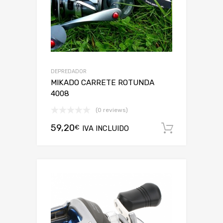
DEPREDADOR
MIKADO CARRETE ROTUNDA
4008
(0 reviews)
59,20
€
IVA INCLUIDO
Añadir a