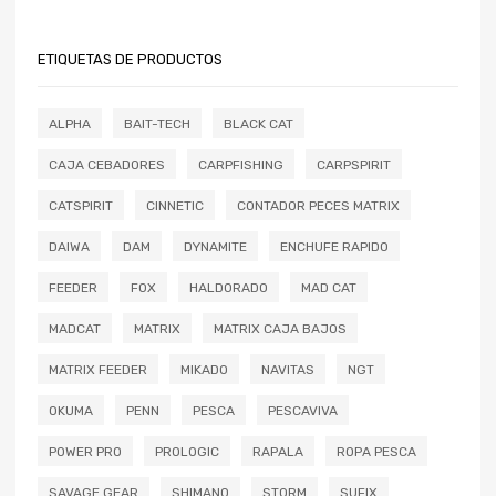
ETIQUETAS DE PRODUCTOS
ALPHA
BAIT-TECH
BLACK CAT
CAJA CEBADORES
CARPFISHING
CARPSPIRIT
CATSPIRIT
CINNETIC
CONTADOR PECES MATRIX
DAIWA
DAM
DYNAMITE
ENCHUFE RAPIDO
FEEDER
FOX
HALDORADO
MAD CAT
MADCAT
MATRIX
MATRIX CAJA BAJOS
MATRIX FEEDER
MIKADO
NAVITAS
NGT
OKUMA
PENN
PESCA
PESCAVIVA
POWER PRO
PROLOGIC
RAPALA
ROPA PESCA
SAVAGE GEAR
SHIMANO
STORM
SUFIX