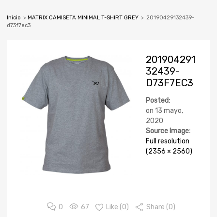
Inicio
>
MATRIX CAMISETA MINIMAL T-SHIRT GREY
>
20190429132439-
d73f7ec3
201904291
32439-
D73F7EC3
Posted:
on
13 mayo,
2020
Source Image:
Full resolution
(2356 × 2560)
0
67
Like (
0
)
Share (0)