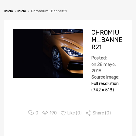
Inicio
>
Inicio
>
Chromium_Banner21
CHROMIU
M_BANNE
R21
Posted:
on
28 mayo,
2018
Source Image:
Full resolution
(742 × 518)
0
190
Like (
0
)
Share (0)