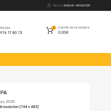
HELLO.
SIGN IN
REGISTER
|
Carrito de la compra
Ayuda:
0
0,00
€
976 17 80 73
OPA
yo, 2020
ll resolution (744 × 483)