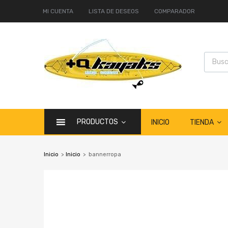
MI CUENTA
LISTA DE DESEOS
COMPARADOR
PRODUCTOS
TIENDA
INICIO
Inicio
>
Inicio
>
bannerropa