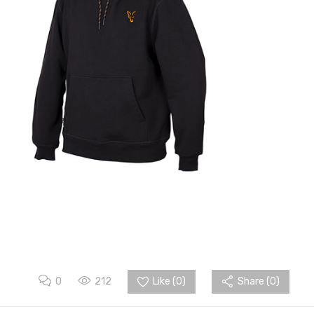
0
212
Like (
0
)
Share (0)