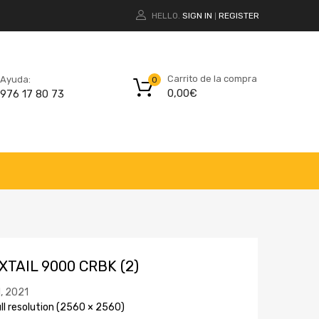
HELLO.
SIGN IN
REGISTER
|
Carrito de la compra
Ayuda:
0
0,00
€
976 17 80 73
TAIL 9000 CRBK (2)
l, 2021
ll resolution (2560 × 2560)