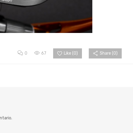
0
67
Like (
0
)
Share (0)
ntario.