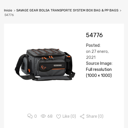
Inicio
>
SAVAGE GEAR BOLSA TRANSPORTE SYSTEM BOX BAG & PP BAGS
>
54776
54776
Posted:
on
27 enero,
2021
Source Image:
Full resolution
(1000 × 1000)
0
68
Like (
0
)
Share (0)