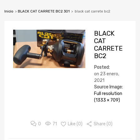
Inicio
>
BLACK CAT CARRETE BC2 301
>
black cat carrete bc2
BLACK
CAT
CARRETE
BC2
Posted:
on
23 enero,
2021
Source Image:
Full resolution
(1333 × 709)
0
71
Like (
0
)
Share (0)