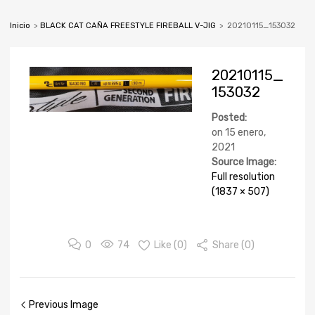
Inicio
>
BLACK CAT CAÑA FREESTYLE FIREBALL V-JIG
>
20210115_153032
20210115_
153032
Posted:
on
15 enero,
2021
Source Image:
Full resolution
(1837 × 507)
0
74
Like (
0
)
Share (0)
Previous Image