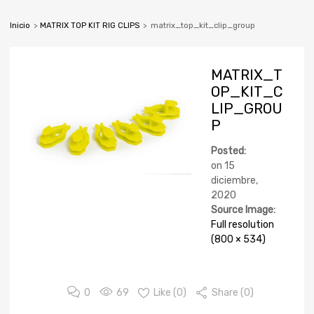
Inicio
>
MATRIX TOP KIT RIG CLIPS
>
matrix_top_kit_clip_group
MATRIX_T
OP_KIT_C
LIP_GROU
P
Posted:
on
15
diciembre,
2020
Source Image:
Full resolution
(800 × 534)
0
69
Like (
0
)
Share (0)