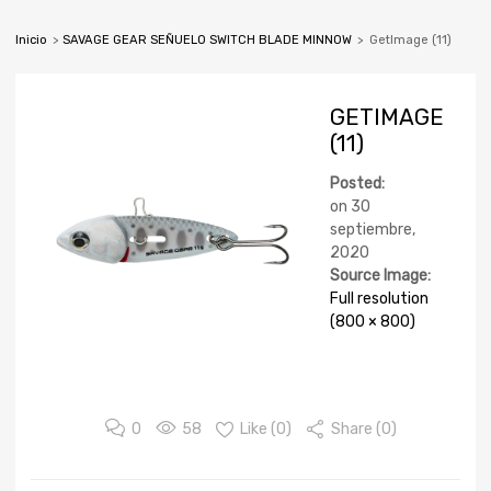
Inicio
>
SAVAGE GEAR SEÑUELO SWITCH BLADE MINNOW
>
GetImage (11)
GETIMAGE
(11)
Posted:
on
30
septiembre,
2020
Source Image:
Full resolution
(800 × 800)
0
58
Like (
0
)
Share (0)