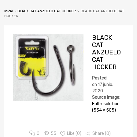
Inicio
>
BLACK CAT ANZUELO CAT HOOKER
>
BLACK CAT ANZUELO CAT
HOOKER
BLACK
CAT
ANZUELO
CAT
HOOKER
Posted:
on
17 junio,
2020
Source Image:
Full resolution
(534 × 505)
0
55
Like (
0
)
Share (0)