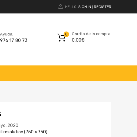
HELLO.
SIGN IN
REGISTER
|
Carrito de la compra
Ayuda:
0
0,00
€
976 17 80 73
3
yo, 2020
ll resolution (750 × 750)