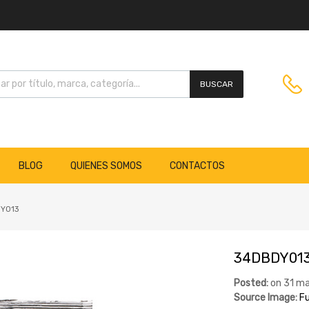
BUSCAR
BLOG
QUIENES SOMOS
CONTACTOS
Y013
34DBDY01
Posted:
on
31 ma
Source Image:
Fu