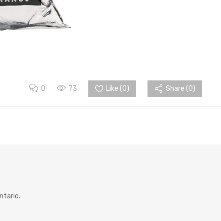
0
73
Like (
0
)
Share (0)
ntario.