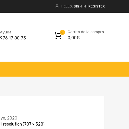
HELLO.
SIGN IN
REGISTER
|
Carrito de la compra
Ayuda:
0
0,00
€
976 17 80 73
yo, 2020
ll resolution (707 × 528)