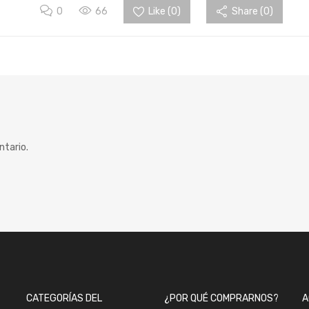
0
66
Like (
0
)
Share (0)
ntario.
CATEGORÍAS DEL
¿POR QUÉ COMPRARNOS?
A