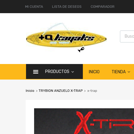
MI CUENTA
LISTA DE DESEOS
COMPARADOR
PRODUCTOS
TIENDA
INICIO
Inicio
>
TRYBION ANZUELO X-TRAP
>
x-trap