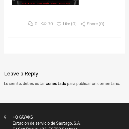
0
70
Like (
0
)
Share (0)
Leave
a Reply
Lo siento, debes estar
conectado
para publicar un comentario.
+Q KAYAKS
Estación de servicio de Sastago, S.A.