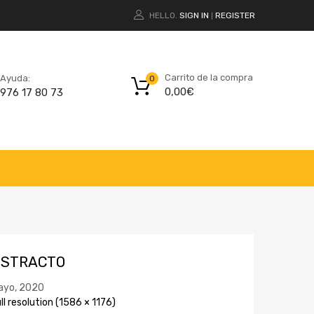
HELLO.
SIGN IN
REGISTER
|
Carrito de la compra
Ayuda:
0
0,00
€
976 17 80 73
-STRACTO
ayo, 2020
ll resolution (1586 × 1176)