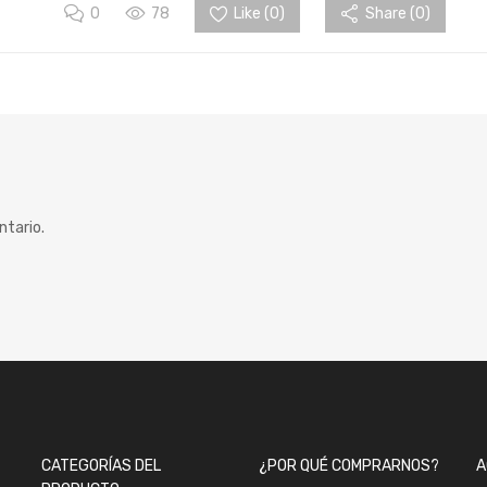
0
78
Like (
0
)
Share (0)
ntario.
CATEGORÍAS DEL
¿POR QUÉ COMPRARNOS?
A