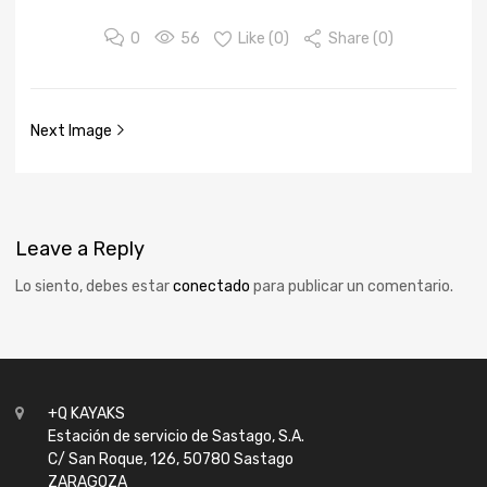
0
56
Like (
0
)
Share (0)
Next Image
Leave
a Reply
Lo siento, debes estar
conectado
para publicar un comentario.
+Q KAYAKS
Estación de servicio de Sastago, S.A.
C/ San Roque, 126, 50780 Sastago
ZARAGOZA