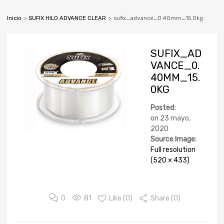
Inicio
>
SUFIX HILO ADVANCE CLEAR
>
sufix_advance_0.40mm_15.0kg
SUFIX_AD
VANCE_0.
40MM_15.
0KG
Posted:
on
23 mayo,
2020
Source Image:
Full resolution
(520 × 433)
0
81
Like (
0
)
Share (0)