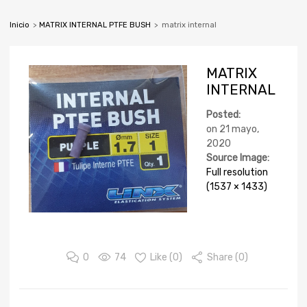
Inicio
>
MATRIX INTERNAL PTFE BUSH
>
matrix internal
MATRIX
INTERNAL
Posted:
on
21 mayo,
2020
Source Image:
Full resolution
(1537 × 1433)
0
74
Like (
0
)
Share (0)