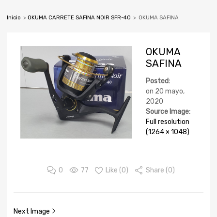
Inicio
>
OKUMA CARRETE SAFINA NOIR SFR-40
>
OKUMA SAFINA
OKUMA
SAFINA
Posted:
on
20 mayo,
2020
Source Image:
Full resolution
(1264 × 1048)
0
77
Like (
0
)
Share (0)
Next Image