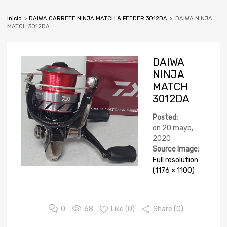
Inicio
>
DAIWA CARRETE NINJA MATCH & FEEDER 3012DA
>
DAIWA NINJA
MATCH 3012DA
DAIWA
NINJA
MATCH
3012DA
Posted:
on
20 mayo,
2020
Source Image:
Full resolution
(1176 × 1100)
0
68
Like (
0
)
Share (0)