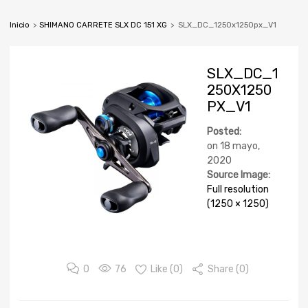
Inicio
>
SHIMANO CARRETE SLX DC 151 XG
>
SLX_DC_1250x1250px_V1
SLX_DC_1
250X1250
PX_V1
Posted:
on
18 mayo,
2020
Source Image:
Full resolution
(1250 × 1250)
0
76
Like (
0
)
Share (0)