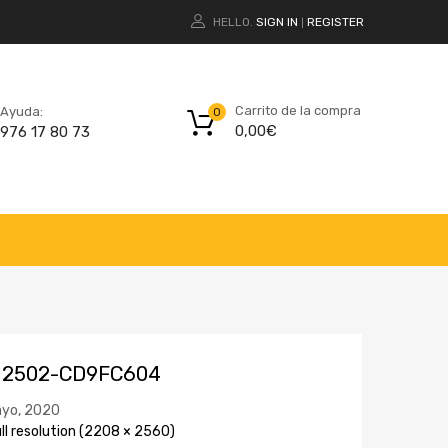
HELLO.
SIGN IN
REGISTER
|
Carrito de la compra
Ayuda:
0
0,00
€
976 17 80 73
12502-CD9FC604
yo, 2020
ll resolution (2208 × 2560)