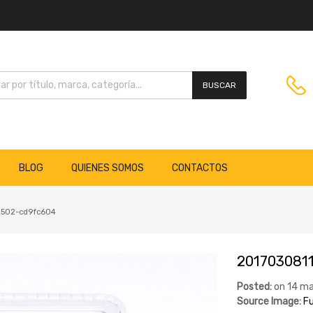
BUSCAR
BLOG
QUIENES SOMOS
CONTACTOS
2502-cd9fc604
201703081
Posted:
on
14 ma
Source Image:
Fu