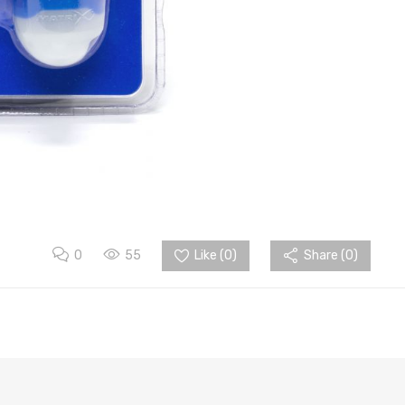
0
55
Like (
0
)
Share (0)