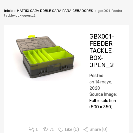
Inicio
>
MATRIX CAJA DOBLE CARA PARA CEBADORES
>
gbx001-feeder-
tackle-box-open_2
GBX001-
FEEDER-
TACKLE-
BOX-
OPEN_2
Posted:
on
14 mayo,
2020
Source Image:
Full resolution
(500 × 350)
0
75
Like (
0
)
Share (0)