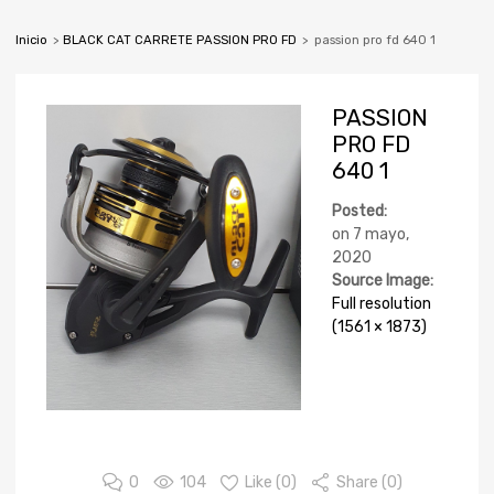
Inicio
>
BLACK CAT CARRETE PASSION PRO FD
>
passion pro fd 640 1
PASSION
PRO FD
640 1
Posted:
on
7 mayo,
2020
Source Image:
Full resolution
(1561 × 1873)
0
104
Like (
0
)
Share (0)