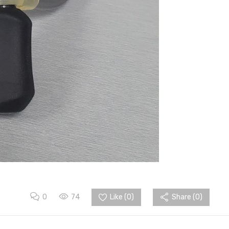
0
74
Like (
0
)
Share (0)