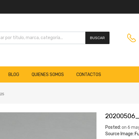
BUSCAR
BLOG
QUIENES SOMOS
CONTACTOS
25
20200506
Posted:
on
6 ma
Source Image:
Fu