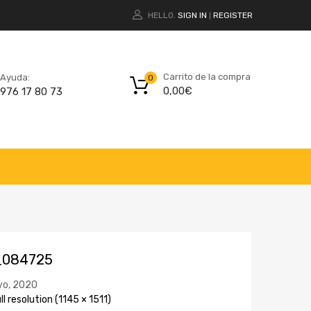
HELLO.
SIGN IN
REGISTER
|
Carrito de la compra
Ayuda:
0
0,00
€
976 17 80 73
_084725
yo, 2020
ll resolution (1145 × 1511)