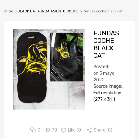
Inicio
>
BLACK CAT FUNDA ASIENTO COCHE
>
fundas coche black cat
FUNDAS
COCHE
BLACK
CAT
Posted:
on
5 mayo,
2020
Source Image:
Full resolution
(277 × 311)
0
78
Like (
0
)
Share (0)