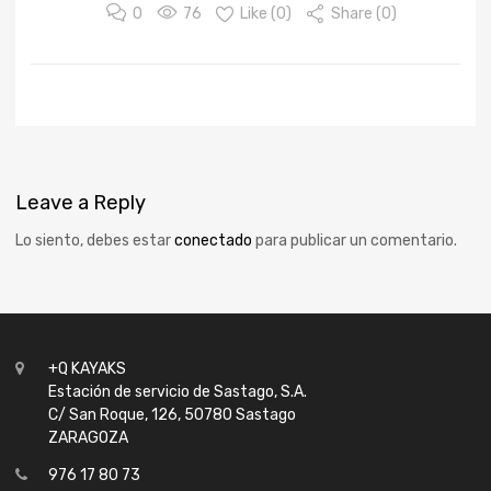
0
76
Like (
0
)
Share (0)
Leave
a Reply
Lo siento, debes estar
conectado
para publicar un comentario.
+Q KAYAKS
Estación de servicio de Sastago, S.A.
C/ San Roque, 126, 50780 Sastago
ZARAGOZA
976 17 80 73