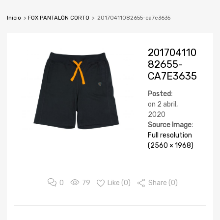
Inicio
>
FOX PANTALÓN CORTO
>
20170411082655-ca7e3635
201704110
82655-
CA7E3635
Posted:
on
2 abril,
2020
Source Image:
Full resolution
(2560 × 1968)
0
79
Like (
0
)
Share (0)