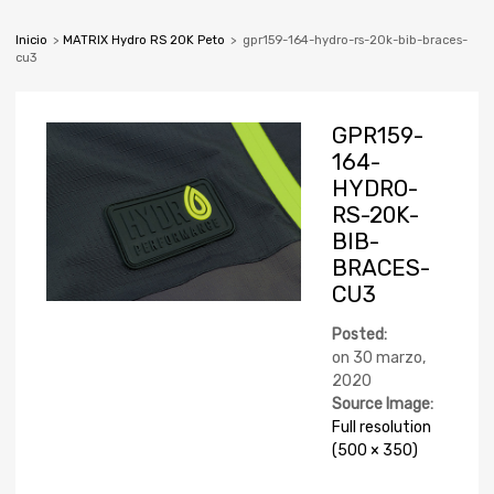
Inicio
>
MATRIX Hydro RS 20K Peto
>
gpr159-164-hydro-rs-20k-bib-braces-
cu3
GPR159-
164-
HYDRO-
RS-20K-
BIB-
BRACES-
CU3
Posted:
on
30 marzo,
2020
Source Image:
Full resolution
(500 × 350)