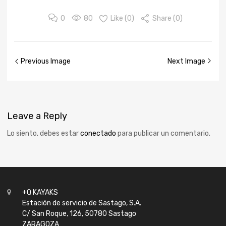
0
80
Like (
0
)
Share (0)
Previous Image
Next Image
Leave
a Reply
Lo siento, debes estar
conectado
para publicar un comentario.
+Q KAYAKS
Estación de servicio de Sastago, S.A.
C/ San Roque, 126, 50780 Sastago
ZARAGOZA