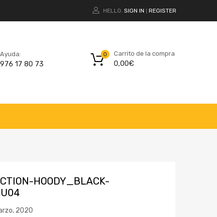
HELLO.
SIGN IN
REGISTER
|
Carrito de la compra
Ayuda:
0
0,00
€
976 17 80 73
ECTION-HOODY_BLACK-
U04
arzo, 2020