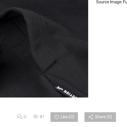
Source Image:
Fu
0
81
Like (
0
)
Share (0)