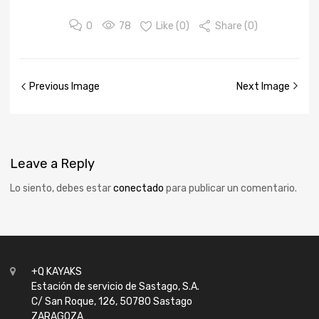
0
78
Like (
0
)
Share (0)
Previous Image
Next Image
Leave
a Reply
Lo siento, debes estar
conectado
para publicar un comentario.
+Q KAYAKS
Estación de servicio de Sastago, S.A.
C/ San Roque, 126, 50780 Sastago
ZARAGOZA