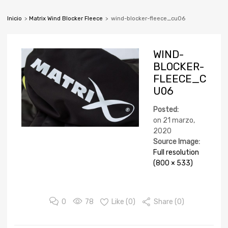
Inicio
>
Matrix Wind Blocker Fleece
>
wind-blocker-fleece_cu06
WIND-
BLOCKER-
FLEECE_C
U06
Posted:
on
21 marzo,
2020
Source Image:
Full resolution
(800 × 533)
0
78
Like (
0
)
Share (0)