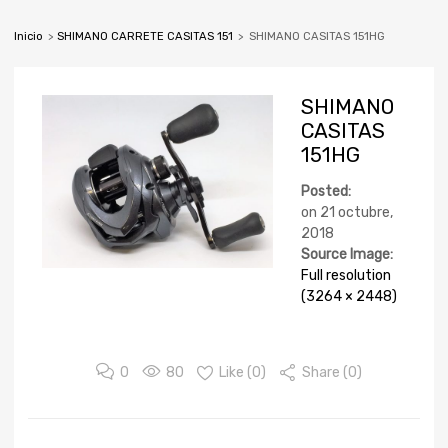
Inicio
>
SHIMANO CARRETE CASITAS 151
>
SHIMANO CASITAS 151HG
SHIMANO
CASITAS
151HG
Posted:
on
21 octubre,
2018
Source Image:
Full resolution
(3264 × 2448)
0
80
Like (
0
)
Share (0)