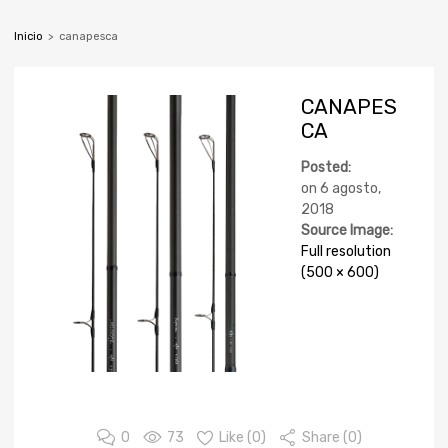
Inicio
>
canapesca
CANAPES
CA
Posted:
on
6 agosto,
2018
Source Image:
Full resolution
(500 × 600)
0
73
Like (
0
)
Share (0)