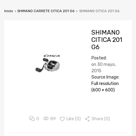
Inicio
>
SHIMANO CARRETE CITICA 201 G6
>
SHIMANO CITICA 201 G6
SHIMANO
CITICA 201
G6
Posted:
on
30 mayo,
2015
Source Image:
Full resolution
(600 × 600)
0
89
Like (
0
)
Share (0)