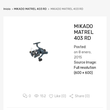
Inicio
>
MIKADO MATREL 403 RD
>
MIKADO MATREL 403 RD
MIKADO
MATREL
403 RD
Posted:
on
8 enero,
2015
Source Image:
Full resolution
(600 × 600)
0
152
Like (
0
)
Share (0)